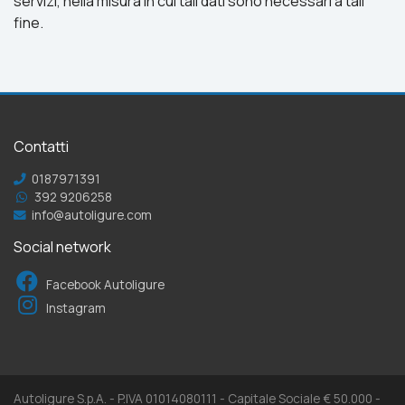
servizi, nella misura in cui tali dati sono necessari a tali
fine.
Contatti
0187971391
392 9206258
info@autoligure.com
Social network
Facebook Autoligure
Instagram
Autoligure S.p.A. - P.IVA 01014080111 - Capitale Sociale € 50.000 -