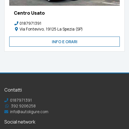
Centro Usato
0187971391
Via Fontevivo, 19125 La Spezia (SP)
INFO E ORARI
Contatti
0187971391
392 9206258
info@autoligure.com
Social network