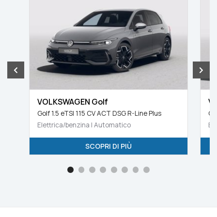
VOLKSWAGEN Golf
V
Golf 1.5 eTSI 115 CV ACT DSG R-Line Plus
Go
Elettrica/benzina | Automatico
El
SCOPRI DI PIÙ