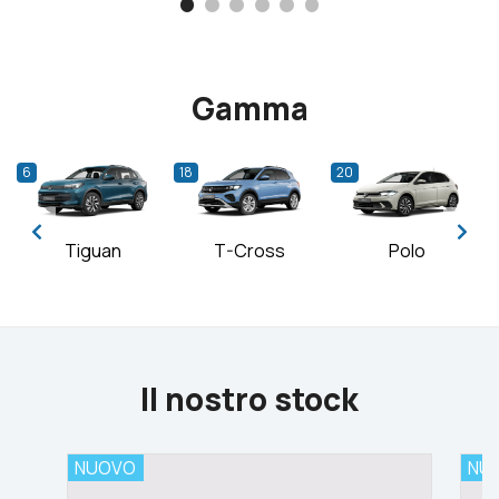
Gamma
6
18
20
Tiguan
T-Cross
Polo
Il nostro stock
NUOVO
NU