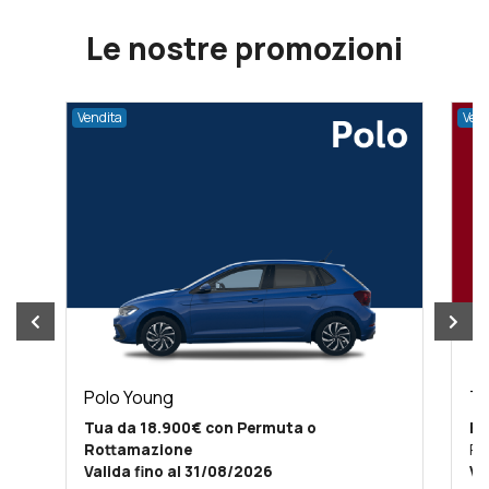
Le nostre promozioni
Vendita
Vend
Polo Young
Ta
Tua da 18.900€ con Permuta o
Ed
Rottamazione
Pr
Valida fino al 31/08/2026
Va