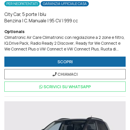
PER NEOPATENTATI
GARANZIA UFFICIALE CASA
City Car, 5 porte
|
blu
Benzina
|
C. Manuale
|
95 CV
|
999 cc
Optionals
Climatronic Air Care Climatronic con regolazione a 2 zone e filtro
IQ.Drive Pack
Radio Ready 2 Discover
Ready for We Connect e
We Connect Plus o VW Connect e VW Connect Plus
Ruota di
scorta in acciaio da 15
Volkswagen Extra Time 2 anni fino a
80.000 km
SCOPRI
CHIAMACI
SCRIVICI SU
WHATSAPP