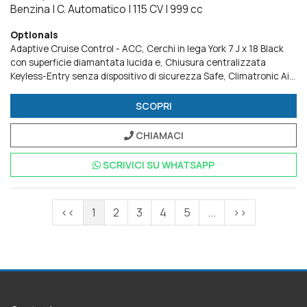
Benzina
|
C. Automatico
|
115 CV
|
999 cc
Optionals
Adaptive Cruise Control - ACC
Cerchi in lega York 7 J x 18 Black
con superficie diamantata lucida e
Chiusura centralizzata
Keyless-Entry senza dispositivo di sicurezza Safe
Climatronic Air
Care Climatronic con regolazione a 2 zone e filtro
Edition Plus
Fari IQ.Light LED Matrix
light & vision Pack
Radio Ready 2
SCOPRI
Discover
Ready for We Connect e We Connect Plus o VW
Connect e VW Connect Plus
Roof Pack - Calotte degli specchietti
CHIAMACI
e tetto a contrasto Black
Ruota di scorta in acciaio di dimensioni
ridotte da 15
Tech Pack
Tetto panoramico apribile
SCRIVICI SU
WHATSAPP
elettricamente
Videocamera per retromarcia Rear view
<<
1
2
3
4
5
...
>>