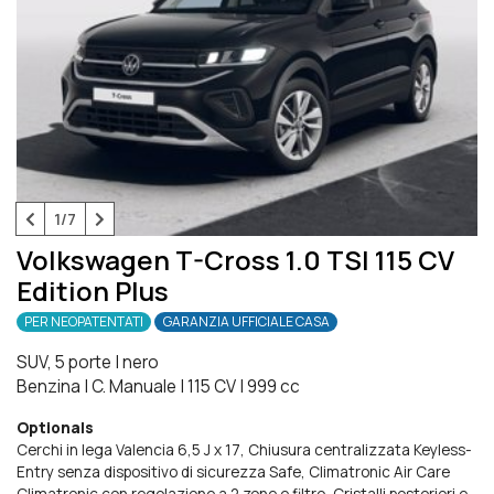
1/7
Volkswagen T-Cross 1.0 TSI 115 CV
Edition Plus
PER NEOPATENTATI
GARANZIA UFFICIALE CASA
SUV, 5 porte
|
nero
Benzina
|
C. Manuale
|
115 CV
|
999 cc
Optionals
Cerchi in lega Valencia 6,5 J x 17
Chiusura centralizzata Keyless-
Entry senza dispositivo di sicurezza Safe
Climatronic Air Care