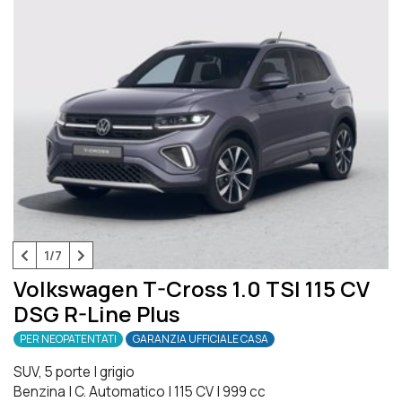
1/7
Volkswagen T-Cross 1.0 TSI 115 CV
DSG R-Line Plus
PER NEOPATENTATI
GARANZIA UFFICIALE CASA
SUV, 5 porte
|
grigio
Benzina
|
C. Automatico
|
115 CV
|
999 cc