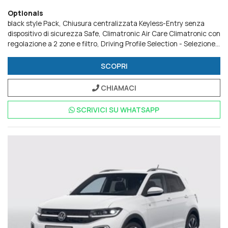
Optionals
black style Pack
Chiusura centralizzata Keyless-Entry senza
dispositivo di sicurezza Safe
Climatronic Air Care Climatronic con
regolazione a 2 zone e filtro
Driving Profile Selection - Selezione
del profilo di guida
Edition Plus
Fari IQ.LIGHT LED Matrix con
Dynamic Light Assist
IQ.Drive Pack
light & vision Pack
Radio
SCOPRI
Ready 2 Discover
Ready for We Connect e We Connect Plus o VW
Connect e VW Connect Plus
Ruota di scorta
Smoke Pack
Tech
CHIAMACI
Pack
Videocamera per retromarcia Rear view
Volkswagen Extra
Time 2 anni fino a 80.000 km
SCRIVICI SU
WHATSAPP