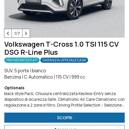
1/7
Volkswagen T-Cross 1.0 TSI 115 CV
DSG R-Line Plus
PER NEOPATENTATI
GARANZIA UFFICIALE CASA
SUV, 5 porte
|
bianco
Benzina
|
C. Automatico
|
115 CV
|
999 cc
Optionals
black style Pack
Chiusura centralizzata Keyless-Entry senza
dispositivo di sicurezza Safe
Climatronic Air Care Climatronic con
regolazione a 2 zone e filtro
Driving Profile Selection - Selezione
del profilo di guida
Edition Plus
Fari IQ.LIGHT LED Matrix con
Dynamic Light Assist
IQ.Drive Pack
light & vision Pack
Radio
SCOPRI
Ready 2 Discover
Ready for We Connect e We Connect Plus o VW
Connect e VW Connect Plus
Ruota di scorta
Smoke Pack
Tech