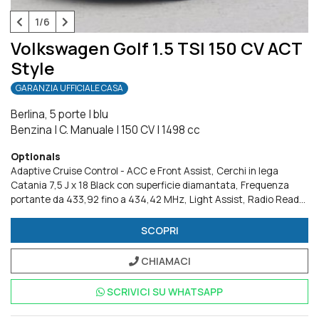
1/6
Volkswagen Golf 1.5 TSI 150 CV ACT
Style
GARANZIA UFFICIALE CASA
Berlina, 5 porte
|
blu
Benzina
|
C. Manuale
|
150 CV
|
1498 cc
Optionals
Adaptive Cruise Control - ACC e Front Assist
Cerchi in lega
Catania 7,5 J x 18 Black con superficie diamantata
Frequenza
portante da 433,92 fino a 434,42 MHz
Light Assist
Radio Ready
2 Discover
Ready for We Connect e We Connect Plus o VW
Connect e VW Connect Plus
Sedili anteriori ergoActive
Tetto
SCOPRI
panoramico ad azionamento elettrico
CHIAMACI
SCRIVICI SU
WHATSAPP