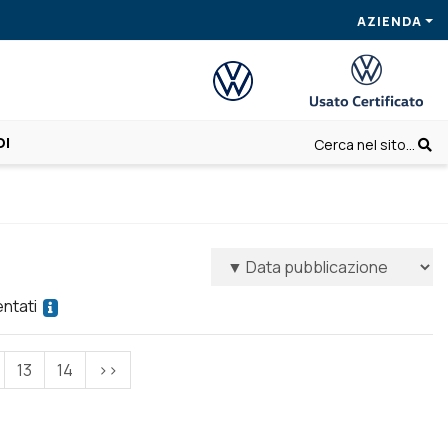
AZIENDA
OI
Cerca nel sito...
entati
13
14
>>