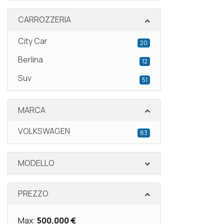
CARROZZERIA
City Car
20
Berlina
12
Suv
51
MARCA
VOLKSWAGEN
83
MODELLO
PREZZO
Max:
500.000 €