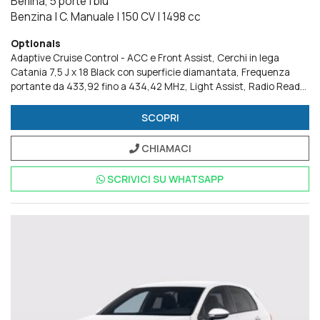
Berlina, 5 porte
|
blu
Benzina
|
C. Manuale
|
150 CV
|
1498 cc
Optionals
Adaptive Cruise Control - ACC e Front Assist
Cerchi in lega
Catania 7,5 J x 18 Black con superficie diamantata
Frequenza
portante da 433,92 fino a 434,42 MHz
Light Assist
Radio Ready
2 Discover
Ready for We Connect e We Connect Plus o VW
Connect e VW Connect Plus
Sedili anteriori ergoActive
Tetto
SCOPRI
panoramico ad azionamento elettrico
CHIAMACI
SCRIVICI SU
WHATSAPP