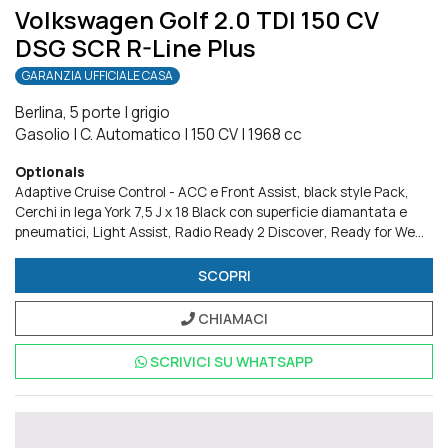
Volkswagen Golf 2.0 TDI 150 CV
DSG SCR R-Line Plus
GARANZIA UFFICIALE CASA
Berlina, 5 porte
|
grigio
Gasolio
|
C. Automatico
|
150 CV
|
1968 cc
Optionals
Adaptive Cruise Control - ACC e Front Assist
black style Pack
Cerchi in lega York 7,5 J x 18 Black con superficie diamantata e
pneumatici
Light Assist
Radio Ready 2 Discover
Ready for We
Connect e We Connect Plus o VW Connect e VW Connect Plus
Ruota di scorta di dimensioni ridotte
Tech Pack
Tetto
SCOPRI
panoramico ad azionamento elettrico
Versioni Plus
CHIAMACI
SCRIVICI SU
WHATSAPP