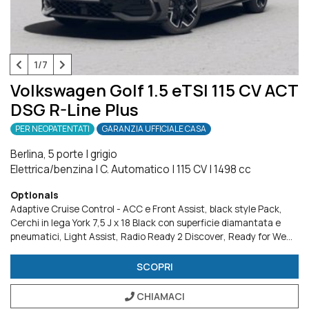
1/7
Volkswagen Golf 1.5 eTSI 115 CV ACT
DSG R-Line Plus
PER NEOPATENTATI
GARANZIA UFFICIALE CASA
Berlina, 5 porte
|
grigio
Elettrica/benzina
|
C. Automatico
|
115 CV
|
1498 cc
Optionals
Adaptive Cruise Control - ACC e Front Assist
black style Pack
Cerchi in lega York 7,5 J x 18 Black con superficie diamantata e
pneumatici
Light Assist
Radio Ready 2 Discover
Ready for We
Connect e We Connect Plus o VW Connect e VW Connect Plus
Ruota di scorta di dimensioni ridotte
Tech Pack
Tetto
SCOPRI
panoramico ad azionamento elettrico
Versioni Plus
CHIAMACI