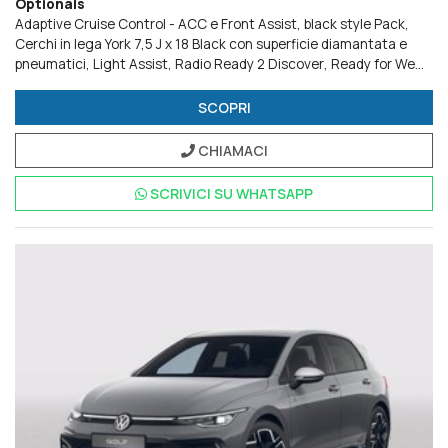
Optionals
Adaptive Cruise Control - ACC e Front Assist
black style Pack
Cerchi in lega York 7,5 J x 18 Black con superficie diamantata e
pneumatici
Light Assist
Radio Ready 2 Discover
Ready for We
Connect e We Connect Plus o VW Connect e VW Connect Plus
Ruota di scorta di dimensioni ridotte
Tech Pack
Versioni Plus
SCOPRI
CHIAMACI
SCRIVICI SU
WHATSAPP