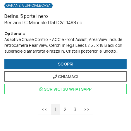
GARANZIA UFFICIALE CASA
Berlina, 5 porte
|
nero
Benzina
|
C. Manuale
|
150 CV
|
1498 cc
Optionals
Adaptive Cruise Control - ACC e Front Assist
Area View, include
retrocamera Rear View
Cerchi in lega Leeds 7,5 J x 18 Black con
superficie diamantata e razze in
Cristalli posteriori e lunotto
oscurati
Light Assist
Park & Comfort Pack
Radio Ready 2
Discover
Ready for We Connect e We Connect Plus o VW
SCOPRI
Connect e VW Connect Plus
Ruota di scorta di dimensioni ridotte
Sedili in microfibra ArtVelours
Versioni Plus
Volante multifunzione
CHIAMACI
in pelle, freno a mano e pomello del cambio in pelle
SCRIVICI SU
WHATSAPP
<<
1
2
3
>>