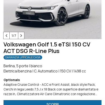
1/7
Volkswagen Golf 1.5 eTSI 150 CV
ACT DSG R-Line Plus
GARANZIA UFFICIALE CASA
Berlina, 5 porte
|
bianco
Elettrica/benzina
|
C. Automatico
|
150 CV
|
1498 cc
Optionals
Adaptive Cruise Control - ACC e Front Assist
black style Pack
Cerchi in lega Leeds 7,5 J x 18 Black con superficie diamantata e
razze in
Climatizzatore Air Care Climatronic con regolazione
temperatura a 3 zone,
IQ.Drive Pack
Light Assist
Radio Ready 2
Discover
Ready for We Connect e We Connect Plus o VW
SCOPRI