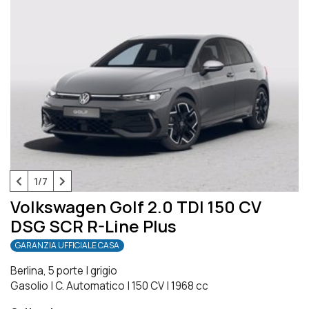
1/7
Volkswagen Golf 2.0 TDI 150 CV
DSG SCR R-Line Plus
GARANZIA UFFICIALE CASA
Berlina, 5 porte
|
grigio
Gasolio
|
C. Automatico
|
150 CV
|
1968 cc