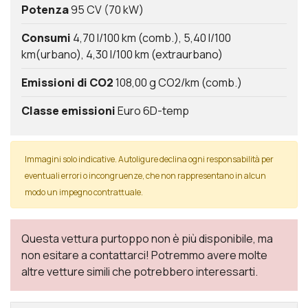
Potenza
95 CV (70 kW)
Consumi
4,70 l/100 km (comb.)
5,40 l/100
km(urbano)
4,30 l/100 km (extraurbano)
Emissioni di CO2
108,00 g CO2/km (comb.)
Classe emissioni
Euro 6D-temp
Immagini solo indicative. Autoligure declina ogni responsabilità per
eventuali errori o incongruenze, che non rappresentano in alcun
modo un impegno contrattuale.
Questa vettura purtoppo non è più disponibile, ma
non esitare a contattarci! Potremmo avere molte
altre vetture simili che potrebbero interessarti.