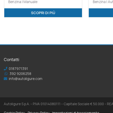
Benzina | Manuale
Benzina | A
SCOPRI DI PIÙ
Contatti
0187971391
392 9206258
info@autoligure.com
Autoligure S.p.A. - P.IVA 01014080111 - Capitale Sociale € 50.000 - R
Cookie Policy
Privacy Policy
Impostazioni di tracciamento