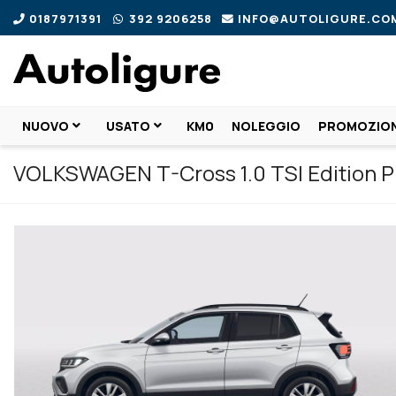
0187971391
392 9206258
INFO@AUTOLIGURE.CO
NUOVO
USATO
KM0
NOLEGGIO
PROMOZION
VOLKSWAGEN T-Cross 1.0 TSI Edition P