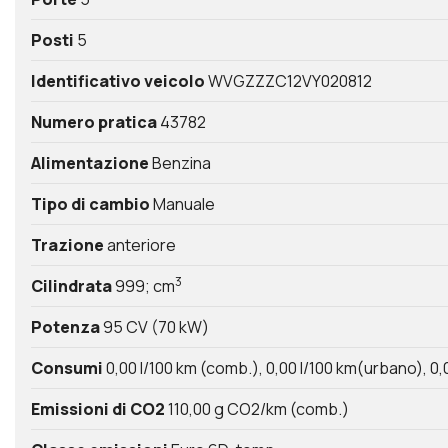
Posti
5
Identificativo veicolo
WVGZZZC12VY020812
Numero pratica
43782
Alimentazione
Benzina
Tipo di cambio
Manuale
Trazione
anteriore
3
Cilindrata
999; cm
Potenza
95 CV (70 kW)
Consumi
0,00 l/100 km (comb.)
0,00 l/100 km(urbano)
0,
Emissioni di CO2
110,00 g CO2/km (comb.)