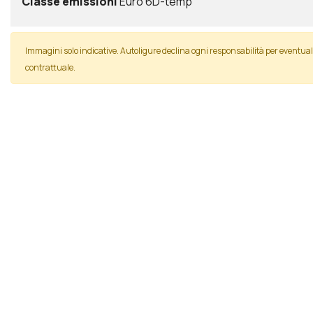
Classe emissioni
Euro 6D-temp
Immagini solo indicative. Autoligure declina ogni responsabilità per event
contrattuale.