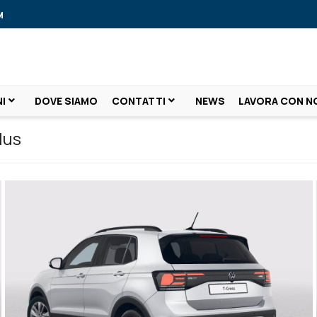
M
I
DOVE SIAMO
CONTATTI
NEWS
LAVORA CON N
lus