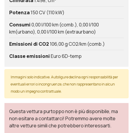
Cilindrata
1.498; cm
Potenza
150 CV (110 kW)
Consumi
0,00 l/100 km (comb.)
0,00 l/100
km(urbano)
0,00 l/100 km (extraurbano)
Emissioni di CO2
106,00 g CO2/km (comb.)
Classe emissioni
Euro 6D-temp
Immagini solo indicative. Autoligure declina ogni responsabilità per
eventuali errori o incongruenze, che non rappresentano in alcun
modo un impegno contrattuale.
Questa vettura purtoppo non è più disponibile, ma
non esitare a contattarci! Potremmo avere molte
altre vetture simili che potrebbero interessarti.