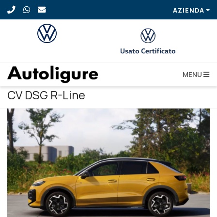
AZIENDA
MENU
VOLKSWAGEN T-Roc 1.5 eTSI ACT 150
CV DSG R-Line