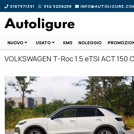
0187971391
392 9206258
INFO@AUTOLIGURE.CO
NUOVO
USATO
KM0
NOLEGGIO
PROMOZION
VOLKSWAGEN T-Roc 1.5 eTSI ACT 150 C