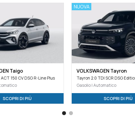
NUOVA
EN Taigo
VOLKSWAGEN Tayron
I ACT 150 CV DSG R-Line Plus
Tayron 2.0 TDI SCR DSG Editio
utomatico
Gasolio | Automatico
SCOPRI DI PIÙ
SCOPRI DI PIÙ