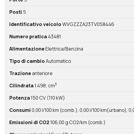
Posti
5
Identificativo veicolo
WVGZZZA23TV058446
Numero pratica
43481
Alimentazione
Elettrica/Benzina
Tipo di cambio
Automatico
Trazione
anteriore
3
Cilindrata
1.498; cm
Potenza
150 CV (110 kW)
Consumi
0,00 l/100 km (comb.)
0,00 l/100 km(urbano)
0,
Emissioni di CO2
106,00 g CO2/km (comb.)