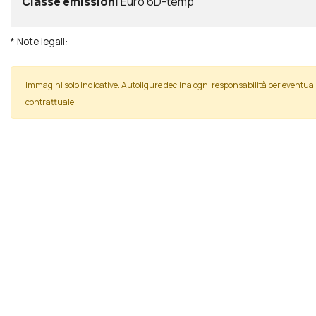
Classe emissioni
Euro 6D-temp
* Note legali:
Immagini solo indicative. Autoligure declina ogni responsabilità per event
contrattuale.