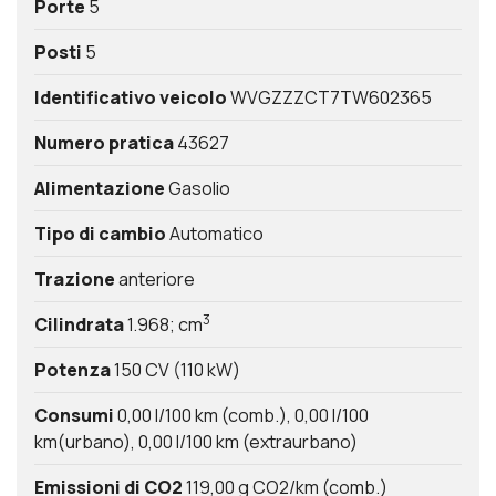
Porte
5
Posti
5
Identificativo veicolo
WVGZZZCT7TW602365
Numero pratica
43627
Alimentazione
Gasolio
Tipo di cambio
Automatico
Trazione
anteriore
3
Cilindrata
1.968; cm
Potenza
150 CV (110 kW)
Consumi
0,00 l/100 km (comb.)
0,00 l/100
km(urbano)
0,00 l/100 km (extraurbano)
Emissioni di CO2
119,00 g CO2/km (comb.)