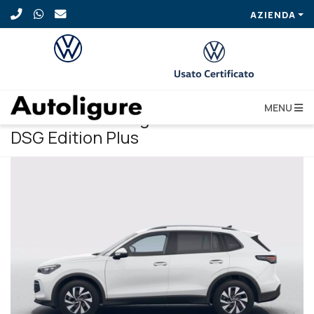
AZIENDA
MENU
VOLKSWAGEN Tiguan 2.0 TDI 150 CV
DSG Edition Plus