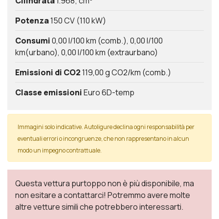
Cilindrata
1.968; cm
Potenza
150 CV (110 kW)
Consumi
0,00 l/100 km (comb.)
0,00 l/100
km(urbano)
0,00 l/100 km (extraurbano)
Emissioni di CO2
119,00 g CO2/km (comb.)
Classe emissioni
Euro 6D-temp
Immagini solo indicative. Autoligure declina ogni responsabilità per
eventuali errori o incongruenze, che non rappresentano in alcun
modo un impegno contrattuale.
Questa vettura purtoppo non è più disponibile, ma
non esitare a contattarci! Potremmo avere molte
altre vetture simili che potrebbero interessarti.