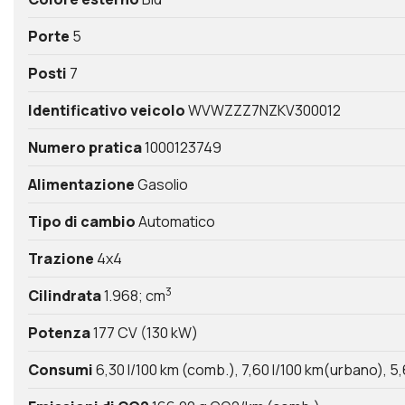
Porte
5
Posti
7
Identificativo veicolo
WVWZZZ7NZKV300012
Numero pratica
1000123749
Alimentazione
Gasolio
Tipo di cambio
Automatico
Trazione
4x4
3
Cilindrata
1.968; cm
Potenza
177 CV (130 kW)
Consumi
6,30 l/100 km (comb.)
7,60 l/100 km(urbano)
5,