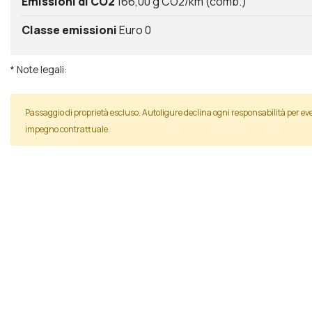
Emissioni di CO2
166,00 g CO2/km (comb.)
Classe emissioni
Euro 0
* Note legali:
Passaggio di proprietà escluso. Autoligure declina ogni responsabilità per 
impegno contrattuale.