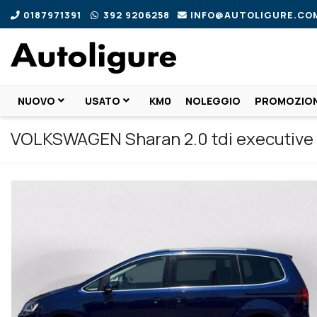
0187971391
392 9206258
INFO@AUTOLIGURE.CO
NUOVO
USATO
KM0
NOLEGGIO
PROMOZION
VOLKSWAGEN Sharan 2.0 tdi executive 