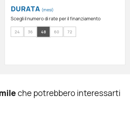
DURATA
(mesi)
Scegli il numero di rate per il finanziamento
24
36
48
60
72
mile
che potrebbero interessarti