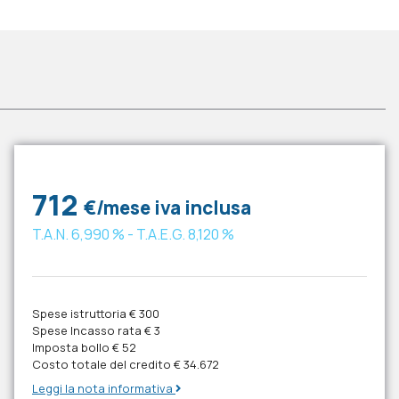
712
€/mese iva inclusa
T.A.N.
6,990 %
- T.A.E.G.
8,120 %
Spese istruttoria
€ 300
Spese Incasso rata
€ 3
Imposta bollo
€ 52
Costo totale del credito
€ 34.672
Leggi la nota informativa