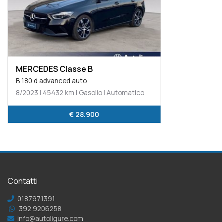
MERCEDES Classe B
B 180 d advanced auto
8/2023 | 45432 km | Gasolio | Automatico
€ 28.900
Contatti
0187971391
392 9206258
info@autoligure.com