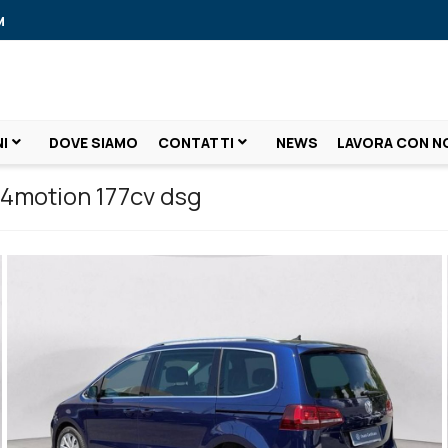
M
I
DOVE SIAMO
CONTATTI
NEWS
LAVORA CON N
4motion 177cv dsg