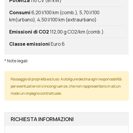
Potenza
110 CV (81 kW)
Consumi
6,20 l/100 km (comb.)
5,70 l/100
km(urbano)
4,50 l/100 km (extraurbano)
Emissioni di CO2
112,00 g CO2/km (comb.)
Classe emissioni
Euro 6
* Note legali:
Passaggio di proprietà escluso. Autoligure declina ogni responsabilità
per eventuali errori o incongruenze, che non rappresentano in alcun
modo un impegno contrattuale.
RICHIESTA INFORMAZIONI