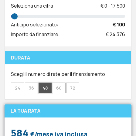
Seleziona una cifra
€
0
-
17.500
Anticipo selezionato:
€ 100
Importo da finanziare:
€ 24.376
DURATA
Scegli il numero di rate per il finanziamento
24
36
48
60
72
LA TUA RATA
584
€/mese iva inclusa