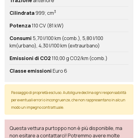
Trazione
anteriore
3
Cilindrata
999; cm
Potenza
110 CV (81 kW)
Consumi
5,70 l/100 km (comb.)
5,80 l/100
km(urbano)
4,30 l/100 km (extraurbano)
Emissioni di CO2
110,00 g CO2/km (comb.)
Classe emissioni
Euro 6
Passaggio di proprietà escluso. Autoligure declina ogni responsabilità
per eventuali errori o incongruenze, che non rappresentano in alcun
modo un impegno contrattuale.
Questa vettura purtoppo non è più disponibile, ma
non esitare a contattarci! Potremmo avere molte