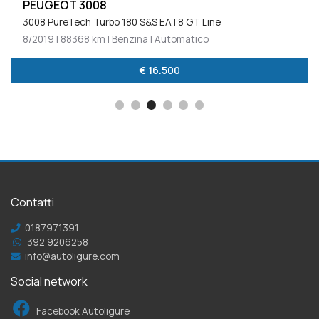
PEUGEOT 3008
3008 PureTech Turbo 180 S&S EAT8 GT Line
8/2019 | 88368 km | Benzina | Automatico
€ 16.500
Contatti
0187971391
392 9206258
info@autoligure.com
Social network
Facebook Autoligure