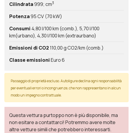
3
Cilindrata
999; cm
Potenza
95 CV (70 kW)
Consumi
4,80 l/100 km (comb.)
5,70 l/100
km(urbano)
4,30 l/100 km (extraurbano)
Emissioni di CO2
110,00 g CO2/km (comb.)
Classe emissioni
Euro 6
Passaggio di proprietà escluso. Autoligure declina ogni responsabilità
per eventuali errori o incongruenze, che non rappresentano in alcun
modo un impegno contrattuale.
Questa vettura purtoppo non è più disponibile, ma
non esitare a contattarci! Potremmo avere molte
altre vetture simili che potrebbero interessarti.