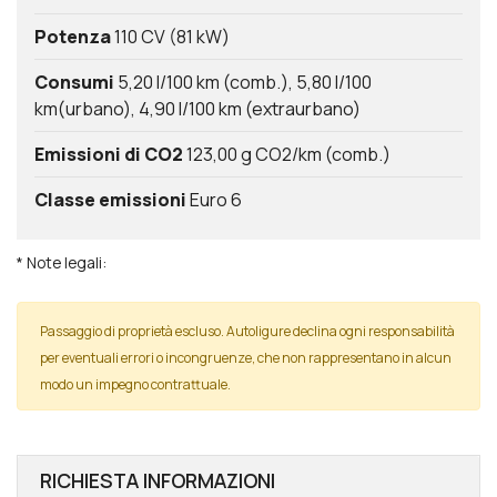
Potenza
110 CV (81 kW)
Consumi
5,20 l/100 km (comb.)
5,80 l/100
km(urbano)
4,90 l/100 km (extraurbano)
Emissioni di CO2
123,00 g CO2/km (comb.)
Classe emissioni
Euro 6
* Note legali:
Passaggio di proprietà escluso. Autoligure declina ogni responsabilità
per eventuali errori o incongruenze, che non rappresentano in alcun
modo un impegno contrattuale.
RICHIESTA INFORMAZIONI