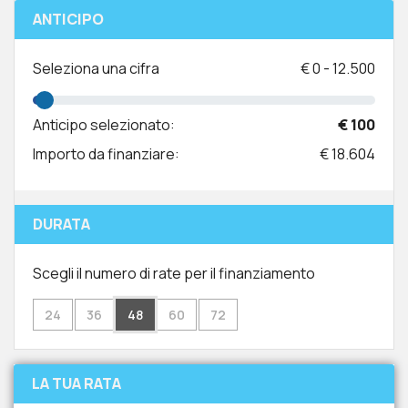
ANTICIPO
Seleziona una cifra
€
0
-
12.500
Anticipo selezionato:
€ 100
Importo da finanziare:
€ 18.604
DURATA
Scegli il numero di rate per il finanziamento
24
36
48
60
72
LA TUA RATA