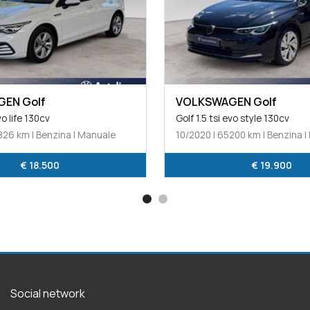
EN Golf
VOLKSWAGEN ID.3
evo style 130cv
ID.3 City
200 km | Benzina | Manuale
12/2021 | 57808 km | Elettrica 
€ 19.900
€ 17.900
Social network