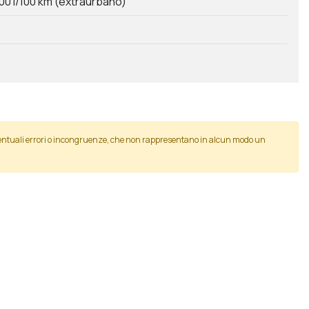
00 l/100 km (extraurbano)
eventuali errori o incongruenze, che non rappresentano in alcun modo un