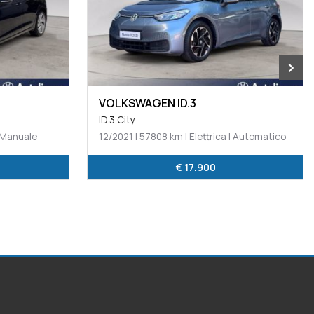
VOLKSWAGEN Maggiolino
Maggiolino 2.0 tdi design 110cv
| Automatico
12/2016 | 112069 km | Gasolio | Manuale
€ 17.900