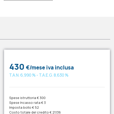
430
€/mese iva inclusa
T.A.N.
6,990 %
- T.A.E.G.
8,630 %
Spese istruttoria
€ 300
Spese Incasso rata
€ 3
Imposta bollo
€ 52
Costo totale del credito
€ 21.136