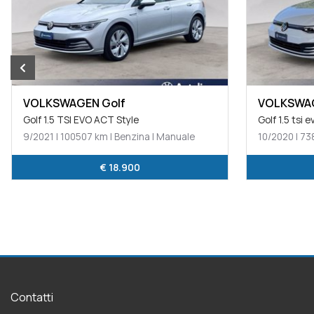
VOLKSWAGEN Golf
VOLKSWAG
Golf 1.5 tsi evo life 130cv
Golf 1.5 tsi 
10/2020 | 73826 km | Benzina | Manuale
10/2020 | 65
€ 18.500
Contatti