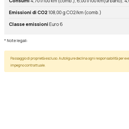
Consumi
4,70 l/100 km (comb.)
6,00 l/100 km(urbano)
4,
Emissioni di CO2
108,00 g CO2/km (comb.)
Classe emissioni
Euro 6
* Note legali:
Passaggio di proprietà escluso. Autoligure declina ogni responsabilità per 
impegno contrattuale.