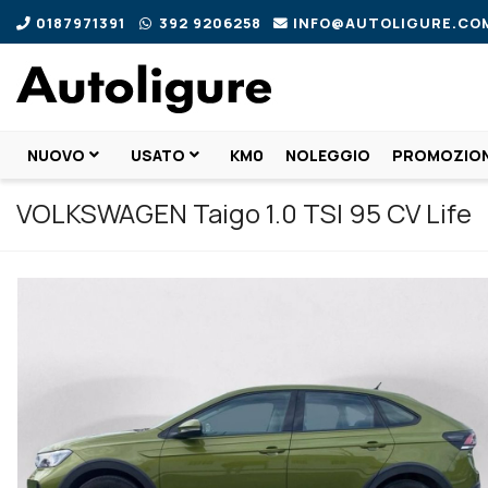
0187971391
392 9206258
INFO@AUTOLIGURE.CO
NUOVO
USATO
KM0
NOLEGGIO
PROMOZION
VOLKSWAGEN Taigo 1.0 TSI 95 CV Life