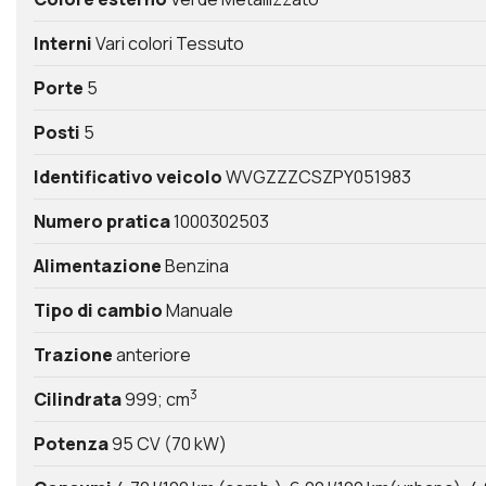
Interni
Vari colori Tessuto
Porte
5
Posti
5
Identificativo veicolo
WVGZZZCSZPY051983
Numero pratica
1000302503
Alimentazione
Benzina
Tipo di cambio
Manuale
Trazione
anteriore
3
Cilindrata
999; cm
Potenza
95 CV (70 kW)