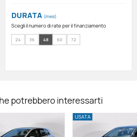
DURATA
(mesi)
Scegli il numero di rate per il finanziamento
24
36
48
60
72
he potrebbero interessarti
USATA