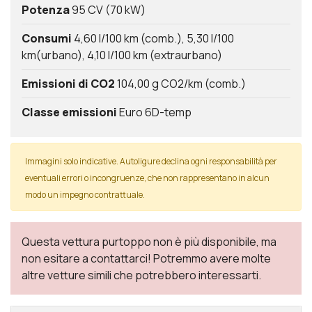
Potenza
95 CV (70 kW)
Consumi
4,60 l/100 km (comb.)
5,30 l/100
km(urbano)
4,10 l/100 km (extraurbano)
Emissioni di CO2
104,00 g CO2/km (comb.)
Classe emissioni
Euro 6D-temp
Immagini solo indicative. Autoligure declina ogni responsabilità per
eventuali errori o incongruenze, che non rappresentano in alcun
modo un impegno contrattuale.
Questa vettura purtoppo non è più disponibile, ma
non esitare a contattarci! Potremmo avere molte
altre vetture simili che potrebbero interessarti.