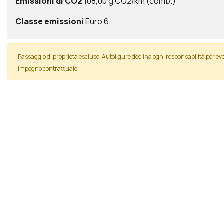
Emissioni di CO2
108,00 g CO2/km (comb.)
Classe emissioni
Euro 6
Passaggio di proprietà escluso. Autoligure declina ogni responsabilità per 
impegno contrattuale.