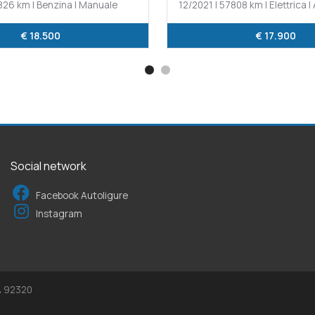
826 km | Benzina | Manuale
12/2021 | 57808 km | Elettrica 
€ 18.500
€ 17.900
Social network
Facebook Autoligure
Instagram
EA 92320