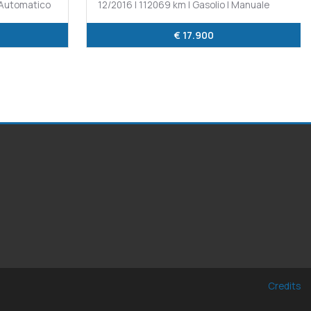
| Automatico
12/2016 | 112069 km | Gasolio | Manuale
€ 17.900
Credits