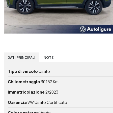
DATI
PRINCIPALI
NOTE
Tipo di veicolo
Usato
Chilometraggio
30.152 Km
Immatricolazione
2/2023
Garanzia
VW Usato Certificato
Colore esterno
Verde