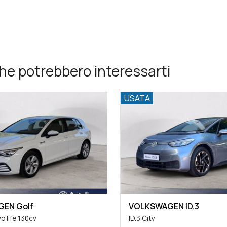
he potrebbero interessarti
USATA
EN Golf
VOLKSWAGEN ID.3
vo life 130cv
ID.3 City