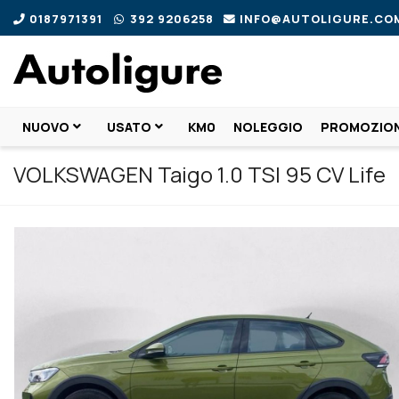
0187971391
392 9206258
INFO@AUTOLIGURE.CO
NUOVO
USATO
KM0
NOLEGGIO
PROMOZION
VOLKSWAGEN Taigo 1.0 TSI 95 CV Life