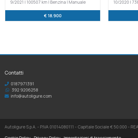
9/2021 | 100507 km | Benzina | Manuale
10/2020 | 73
€ 18.900
Contatti
0187971391
392 9206258
info@autoligure.com
Autoligure S.p.A. - P.IVA 01014080111 - Capitale Sociale € 50.000 - R
Cookie Policy
Privacy Policy
Impostazioni di tracciamento