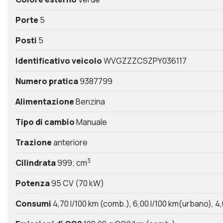
Porte
5
Posti
5
Identificativo veicolo
WVGZZZCSZPY036117
Numero pratica
9387799
Alimentazione
Benzina
Tipo di cambio
Manuale
Trazione
anteriore
3
Cilindrata
999; cm
Potenza
95 CV (70 kW)
Consumi
4,70 l/100 km (comb.)
6,00 l/100 km(urbano)
4,